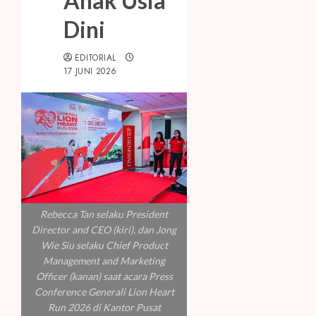
Anak Usia
Dini
EDITORIAL
17 JUNI 2026
Rebecca Tan selaku President
Director and CEO (kiri), dan Jong
Wie Siu selaku Chief Product
Management and Marketing
Officer (kanan) saat acara Press
Conference Generali Lion Heart
Run 2026 di Kantor Pusat