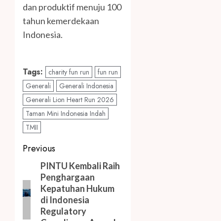
dan produktif menuju 100
tahun kemerdekaan
Indonesia.
Tags:
charity fun run
fun run
Generali
Generali Indonesia
Generali Lion Heart Run 2026
Taman Mini Indonesia Indah
TMII
Post
Previous
navigation
Previous
PINTU Kembali Raih
Penghargaan
post:
Kepatuhan Hukum
di Indonesia
Regulatory