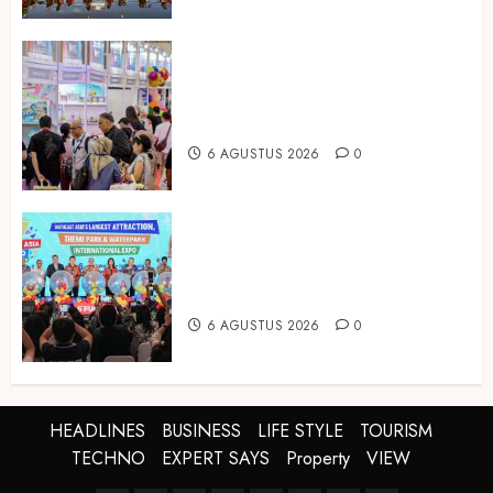
Temukan Ribuan Mainan dan
Produk Bayi dari Seluruh Dunia di
IBTE 2026
6 AGUSTUS 2026
0
Dorong Investasi Taman Rekreasi
dan Pariwisata Berkualitas, Fun
Asia Expo 2026 Resmi Digelar
6 AGUSTUS 2026
0
HEADLINES
BUSINESS
LIFE STYLE
TOURISM
TECHNO
EXPERT SAYS
Property
VIEW