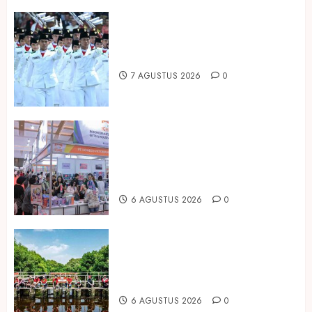
Songkok BHS dan Atlas Kembali
Hadirkan Edisi Paskibraka
7 AGUSTUS 2026
0
Kembali Hadir di Jakarta, IGHE
2026 Jadi Gerbang Inovasi dan
Peluang Bisnis Industri Gifts dan
Housewares Asia Tenggara
6 AGUSTUS 2026
0
Peringati Hari Mangrove Sedunia,
Prudential Indonesia Tanam 5.500
Mangrove
6 AGUSTUS 2026
0