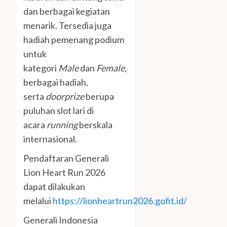
dan berbagai kegiatan
menarik. Tersedia juga
hadiah pemenang podium
untuk
kategori
Male
dan
Female
,
berbagai hadiah,
serta
doorprize
berupa
puluhan slot lari di
acara
running
berskala
internasional.
Pendaftaran Generali
Lion Heart Run 2026
dapat dilakukan
melalui
https://lionheartrun2026.gofit.id/
Generali Indonesia