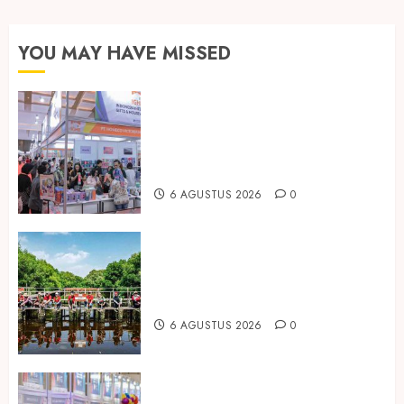
pos
YOU MAY HAVE MISSED
Kembali Hadir di Jakarta, IGHE
2026 Jadi Gerbang Inovasi dan
Peluang Bisnis Industri Gifts dan
Housewares Asia Tenggara
6 AGUSTUS 2026
0
Peringati Hari Mangrove Sedunia,
Prudential Indonesia Tanam 5.500
Mangrove
6 AGUSTUS 2026
0
Temukan Ribuan Mainan dan