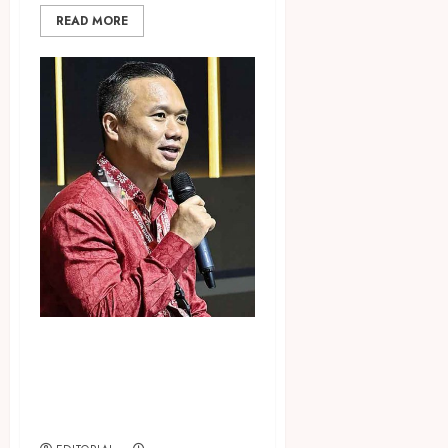
READ MORE
Maksimalkan Pengalaman
Nonton Konser Infinite Live
di IIMS 2024 dengan Ragam
Promo dari Danamon