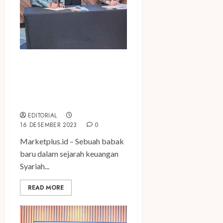
Danamon, PNM, dan MUFG
Bank Prakarsai Pembiayaan
Sosial Syariah Terverifikasi
Standar Internasional
EDITORIAL
16 DESEMBER 2023
0
Marketplus.id – Sebuah babak
baru dalam sejarah keuangan
Syariah...
READ MORE