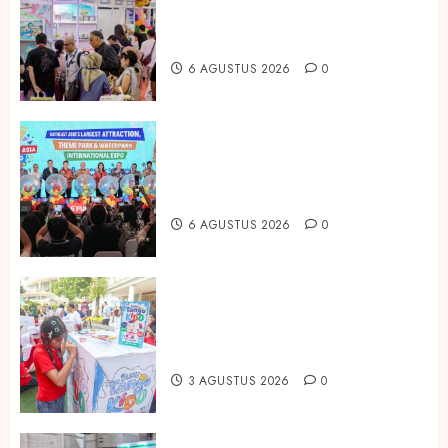
Produk Bayi dari Seluruh Dunia di
IBTE 2026
6 AGUSTUS 2026
0
Dorong Investasi Taman Rekreasi
dan Pariwisata Berkualitas, Fun
Asia Expo 2026 Resmi Digelar
6 AGUSTUS 2026
0
Susu Tango Kido Luncurkan Susu
Full Cream Fresh Milk Tanpa
Tambahan Sukrosa
3 AGUSTUS 2026
0