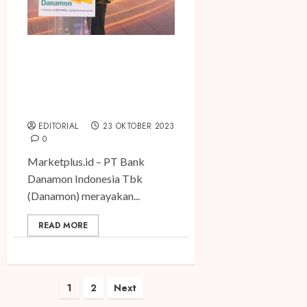
Sukses Canangkan Danamon
Hadiah Beruntun, Danamon
Bagikan Tesla kepada
Pemenang
EDITORIAL
23 OKTOBER 2023
0
Marketplus.id – PT Bank
Danamon Indonesia Tbk
(Danamon) merayakan...
READ MORE
Paginasi
1
2
Next