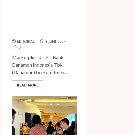
Jadi Bank Persepsi,
Danamon Andalkan
Keunggulan Layanan
Permudah Peserta BPJS
Ketenagakerjaan
EDITORIAL
3 JUNI 2024
0
Marketplus.id – PT Bank
Danamon Indonesia Tbk
(Danamon) berkomitmen...
READ MORE