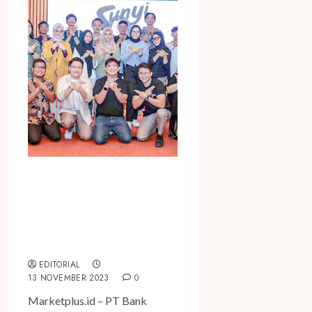
Lewat Kopi, Danamon dan
Sunyi Academy Bekali
Kawan Difabel dengan
Keterampilan Kerja dan
Literasi Keuangan
EDITORIAL
13 NOVEMBER 2023
0
Marketplus.id – PT Bank