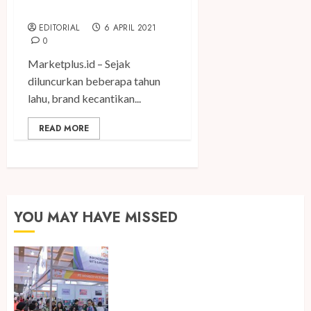
Under 30 Indonesia 2021
EDITORIAL
6 APRIL 2021
0
Marketplus.id – Sejak
diluncurkan beberapa tahun
lahu, brand kecantikan...
READ MORE
YOU MAY HAVE MISSED
Kembali Hadir di Jakarta, IGHE
2026 Jadi Gerbang Inovasi dan
Peluang Bisnis Industri Gifts dan
Housewares Asia Tenggara