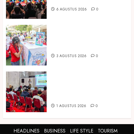
Asia Expo 2026 Resmi Digelar
6 AGUSTUS 2026
0
Susu Tango Kido Luncurkan Susu
Full Cream Fresh Milk Tanpa
Tambahan Sukrosa
3 AGUSTUS 2026
0
Hadir di Inagritech 2026, Pupuk
Hayati Dinosaurus Tawarkan
Solusi Pembenah Tanah Berbasis
Bio-Teknologi
1 AGUSTUS 2026
0
HEADLINES
BUSINESS
LIFE STYLE
TOURISM