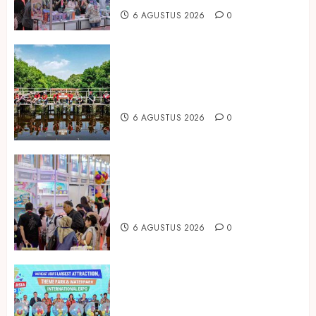
6 AGUSTUS 2026
0
Peringati Hari Mangrove Sedunia,
Prudential Indonesia Tanam 5.500
Mangrove
6 AGUSTUS 2026
0
Temukan Ribuan Mainan dan
Produk Bayi dari Seluruh Dunia di
IBTE 2026
6 AGUSTUS 2026
0
Dorong Investasi Taman Rekreasi
dan Pariwisata Berkualitas, Fun