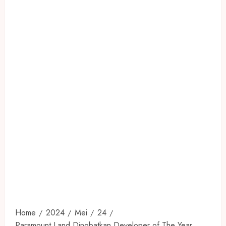
Home
2024
Mei
24
Paramount Land Dinobatkan Developer of The Year