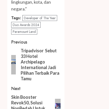
lingkungan, kota, dan
negara.”
Tags:
Developer of The Year
Duo Awards 2024
Paramount Land
Post
Previous
navigation
Previous
Tripadvisor Sebut
33 Hotel
post:
Archipelago
International Jadi
Pilihan Terbaik Para
Tamu
Next
Next
Skin Booster
Revok50, Solusi
post:
NonBedah Untuk