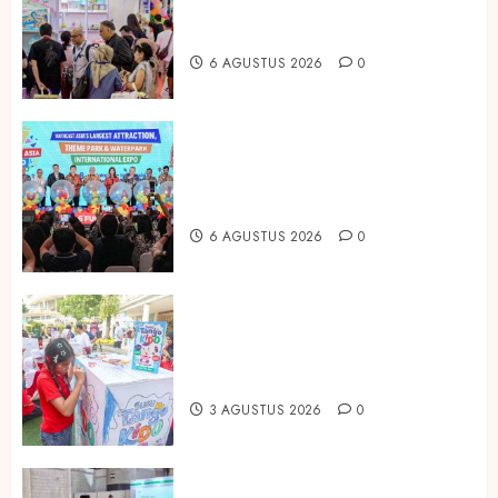
Produk Bayi dari Seluruh Dunia di
IBTE 2026
6 AGUSTUS 2026
0
Dorong Investasi Taman Rekreasi
dan Pariwisata Berkualitas, Fun
Asia Expo 2026 Resmi Digelar
6 AGUSTUS 2026
0
Susu Tango Kido Luncurkan Susu
Full Cream Fresh Milk Tanpa
Tambahan Sukrosa
3 AGUSTUS 2026
0
Hadir di Inagritech 2026, Pupuk