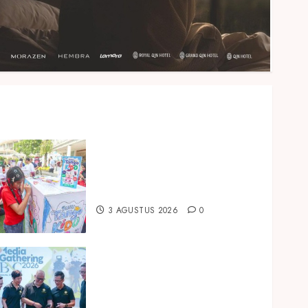
Susu Tango Kido Luncurkan
Susu Full Cream Fresh Milk
Tanpa Tambahan Sukrosa
3 AGUSTUS 2026
0
Perkuat Posisi sebagai Bank
Digital yang Sehat dan
Tepercaya, BNC Bukukan Laba
Rp294,85 Miliar pada Semester