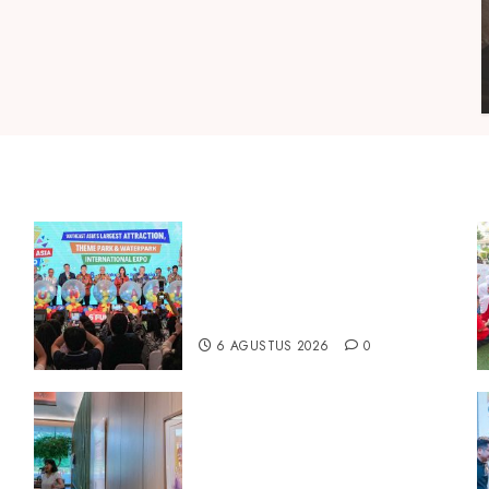
Dorong Investasi Taman
Rekreasi dan Pariwisata
a
Berkualitas, Fun Asia Expo 2026
Resmi Digelar
6 AGUSTUS 2026
0
k
ARTOTEL Living World Grand
Wisata Bekasi Gelar Pameran
Bertajuk “Melahirkan Teman”