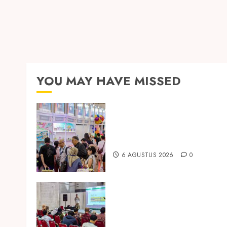
YOU MAY HAVE MISSED
Temukan Ribuan Mainan dan
Produk Bayi dari Seluruh Duni
di IBTE 2026
6 AGUSTUS 2026
0
Hadir di Inagritech 2026, Pupu
Hayati Dinosaurus Tawarkan
Solusi Pembenah Tanah
Berbasis Bio-Teknologi