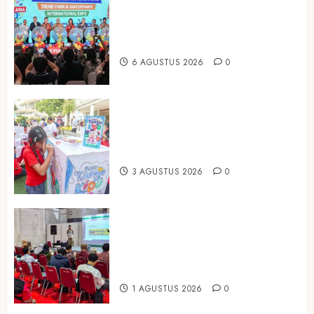
Dorong Investasi Taman Rekreasi
dan Pariwisata Berkualitas, Fun
Asia Expo 2026 Resmi Digelar
6 AGUSTUS 2026
0
Susu Tango Kido Luncurkan Susu
Full Cream Fresh Milk Tanpa
Tambahan Sukrosa
3 AGUSTUS 2026
0
Hadir di Inagritech 2026, Pupuk
Hayati Dinosaurus Tawarkan
Solusi Pembenah Tanah Berbasis
Bio-Teknologi
1 AGUSTUS 2026
0