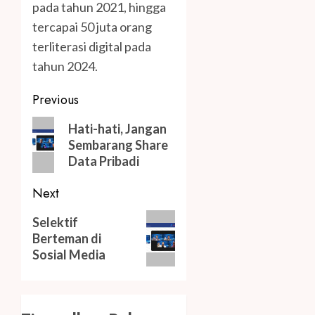
pada tahun 2021, hingga
tercapai 50 juta orang
terliterasi digital pada
tahun 2024.
Post
Previous
navigation
Previous
Hati-hati, Jangan
post:
Sembarang Share
Data Pribadi
Next
Next
Selektif
post:
Berteman di
Sosial Media