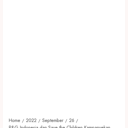
Home
2022
September
26
P&G Indonesia dan Save the Children Kampanyekan