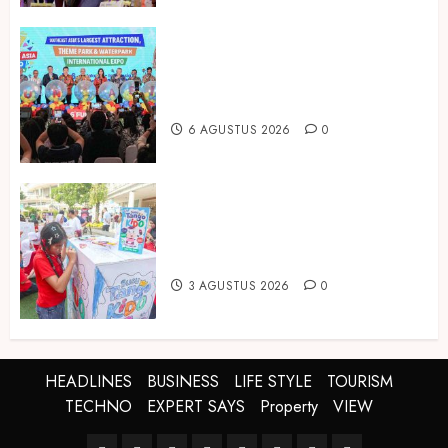
Dorong Investasi Taman Rekreasi
dan Pariwisata Berkualitas, Fun
Asia Expo 2026 Resmi Digelar
6 AGUSTUS 2026
0
Susu Tango Kido Luncurkan Susu
Full Cream Fresh Milk Tanpa
Tambahan Sukrosa
3 AGUSTUS 2026
0
HEADLINES
BUSINESS
LIFE STYLE
TOURISM
TECHNO
EXPERT SAYS
Property
VIEW
HEADLINES
BUSINESS
LIFE
TOURISM
TECHNO
EXPERT
Property
VIEW