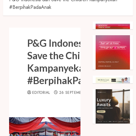
#BerpihakPadaAnak
P&G Indonesia dan
Save the Children
Kampanyekan
#BerpihakPadaAnak
EDITORIAL
26 SEPTEMBER 2022