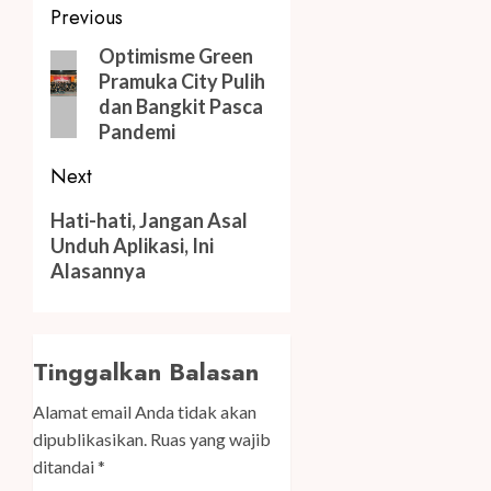
Post
Previous
navigation
Previous
Optimisme Green
Pramuka City Pulih
post:
dan Bangkit Pasca
Pandemi
Next
Next
Hati-hati, Jangan Asal
post:
Unduh Aplikasi, Ini
Alasannya
Tinggalkan Balasan
Alamat email Anda tidak akan
dipublikasikan.
Ruas yang wajib
ditandai
*