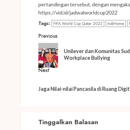
pertandingan tersebut, dengan mengakses
https://vid.id/jadwalworldcup2022
Tags:
FIFA World Cup Qatar 2022
IndiHome
Post
Previous
navigation
Previous
Unilever dan Komunitas Sud
post:
Workplace Bullying
Next
Next
post:
Jaga Nilai-nilai Pancasila di Ruang Dig
Tinggalkan Balasan