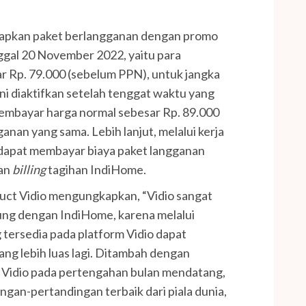
iapkan paket berlangganan dengan promo
ggal 20 November 2022, yaitu para
 Rp. 79.000 (sebelum PPN), untuk jangka
ini diaktifkan setelah tenggat waktu yang
membayar harga normal sebesar Rp. 89.000
nan yang sama. Lebih lanjut, melalui kerja
 dapat membayar biaya paket langganan
ran
billing
tagihan IndiHome.
uct Vidio mengungkapkan, “Vidio sangat
ung dengan IndiHome, karena melalui
g tersedia pada platform Vidio dapat
ang lebih luas lagi. Ditambah dengan
 Vidio pada pertengahan bulan mendatang,
ngan-pertandingan terbaik dari piala dunia,