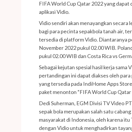
FIFA World Cup Qatar 2022 yang dapat d
aplikasi Vidio.
Vidio sendiri akan menayangkan secara l
bagi para pecinta sepakbola tanah air, t
tersedia di platform Vidio. Diantaranya
November 2022 pukul 02.00 WIB. Poland
pukul 02.00 WIB dan Costa Rica vs Germ
Sebagai kejutan spesial hasil kerja sama
pertandingan ini dapat diakses oleh para
yang tersedia pada IndiHome Apps Store
paket menonton “FIFA World Cup Qatar 2
Dedi Suherman, EGM Divisi TV Video PT
sepak bola merupakan salah satu cabang
masyarakat di Indonesia, oleh karena it
dengan Vidio untuk menghadirkan tayang