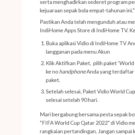
serta menghadirkan sederet program p
kejuaraan sepak bola empat-tahunan ini.”
Pastikan Anda telah mengunduh atau men
IndiHome Apps Store di IndiHome TV. Kem
Buka aplikasi Vidio di IndiHome TV Anda,
langganan pada menu Akun
Klik Aktifkan Paket, pilih paket ‘Worl
ke no
handphone
Anda yang terdaftar 
paket.
Setelah selesai, Paket Vidio World Cup
selesai setelah 90 hari.
Mari bergabung bersama pesta sepak bola
“FIFA World Cup Qatar 2022” di Vidio me
rangkaian pertandingan. Jangan sampai ke