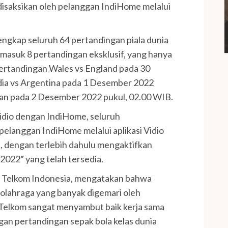
isaksikan oleh pelanggan IndiHome melalui
engkap seluruh 64 pertandingan piala dunia
ermasuk 8 pertandingan eksklusif, yang hanya
 pertandingan Wales vs England pada 30
ia vs Argentina pada 1 Desember 2022
an pada 2 Desember 2022 pukul, 02.00 WIB.
 Vidio dengan IndiHome, seluruh
 pelanggan IndiHome melalui aplikasi Vidio
, dengan terlebih dahulu mengaktifkan
022” yang telah tersedia.
 Telkom Indonesia, mengatakan bahwa
 olahraga yang banyak digemari oleh
u Telkom sangat menyambut baik kerja sama
an pertandingan sepak bola kelas dunia