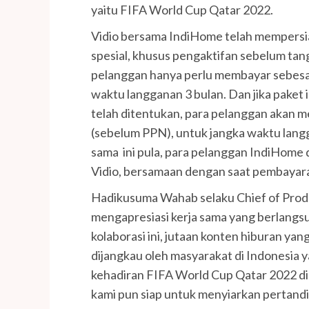
yaitu FIFA World Cup Qatar 2022.
Vidio bersama IndiHome telah mempers
spesial, khusus pengaktifan sebelum tan
pelanggan hanya perlu membayar sebesar
waktu langganan 3 bulan. Dan jika paket 
telah ditentukan, para pelanggan akan 
(sebelum PPN), untuk jangka waktu langga
sama ini pula, para pelanggan IndiHome
Vidio, bersamaan dengan saat pembaya
Hadikusuma Wahab selaku Chief of Prod
mengapresiasi kerja sama yang berlangs
kolaborasi ini, jutaan konten hiburan yan
dijangkau oleh masyarakat di Indonesia y
kehadiran FIFA World Cup Qatar 2022 di
kami pun siap untuk menyiarkan pertandi