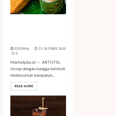
ARTOTEL Hub Simpang
Temu Sajikan Hidangan
Nusantara dalam “Like A
Local” Artotel Wanderlust
EDITORIAL
23 OKTOBER 2025
0
Marketplus.id — ARTOTEL
Group dengan bangga kembali
meluncurkan kampanye...
READ MORE