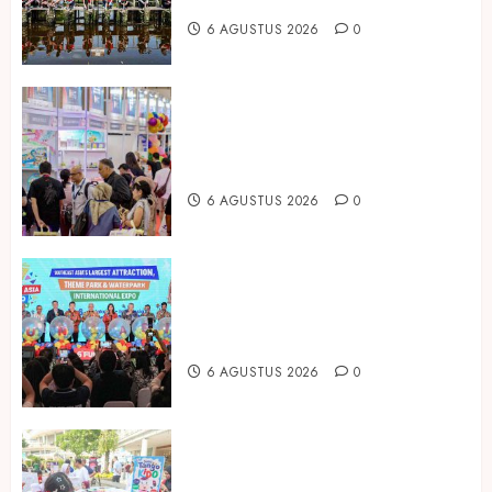
Mangrove
6 AGUSTUS 2026
0
Temukan Ribuan Mainan dan
Produk Bayi dari Seluruh Dunia di
IBTE 2026
6 AGUSTUS 2026
0
Dorong Investasi Taman Rekreasi
dan Pariwisata Berkualitas, Fun
Asia Expo 2026 Resmi Digelar
6 AGUSTUS 2026
0
Susu Tango Kido Luncurkan Susu
Full Cream Fresh Milk Tanpa