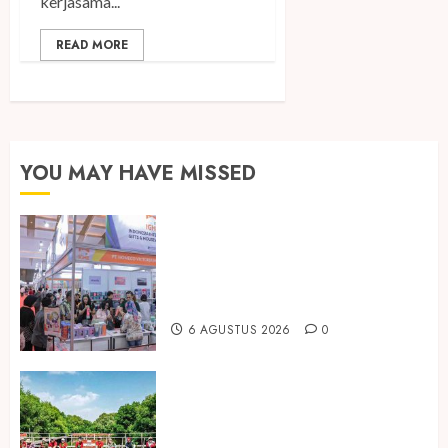
kerjasama...
READ MORE
YOU MAY HAVE MISSED
Kembali Hadir di Jakarta, IGHE
2026 Jadi Gerbang Inovasi dan
Peluang Bisnis Industri Gifts dan
Housewares Asia Tenggara
6 AGUSTUS 2026
0
Peringati Hari Mangrove Sedunia,
Prudential Indonesia Tanam 5.500