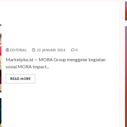
Berlanjut di Madiun, MORA Impact Perkuat Upaya
Preventif Kesehatan Masyarakat
EDITORIAL
22 JANUARI 2026
0
Marketplus.id — MORA Group menggelar kegiatan
sosial MORA Impact...
READ MORE
Pemenang Puteri Remaja Indonesia Lingkungan
2025, Claire Sugianto Lakukan Aksi Nyata Untuk
Lingkungan dan Anak-Anak lewat Inisiatif MORA
Impact