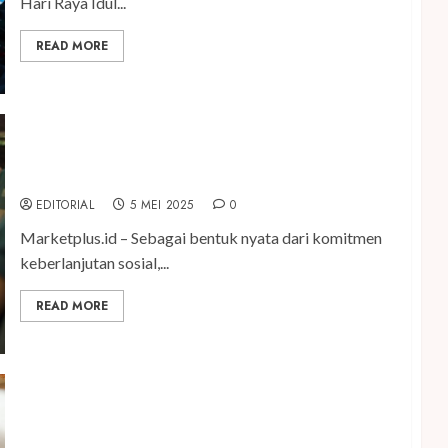
Hari Raya Idul...
READ MORE
Sambangi Purworejo, MORA Group Gelar Tes
Kesehatan Gratis Untuk Warga
EDITORIAL
5 MEI 2025
0
Marketplus.id – Sebagai bentuk nyata dari komitmen
keberlanjutan sosial,...
READ MORE
MORA Impact Bersama Lamora Kota Lama
Surabaya Kembali Berbagi Di Bulan Suci