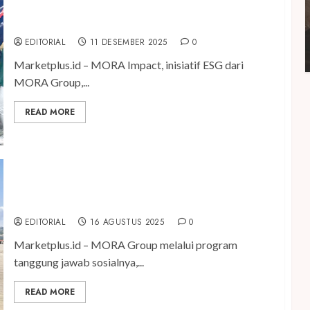
Mora Impact Ambil Bagian Dalam Aksi “Nada Untuk
Sumatra”
EDITORIAL
11 DESEMBER 2025
0
Marketplus.id – MORA Impact, inisiatif ESG dari
MORA Group,...
READ MORE
MORA Group Berangkatkan Karyawan Ibadah ke
Tanah Suci
EDITORIAL
16 AGUSTUS 2025
0
Marketplus.id – MORA Group melalui program
tanggung jawab sosialnya,...
READ MORE