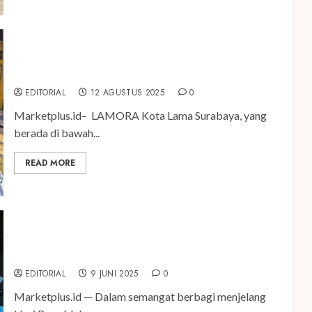
Hotel LAMORA Kota Lama Surabaya Salurkan
Kursi Roda bagi Lansia
EDITORIAL
12 AGUSTUS 2025
0
Marketplus.id– LAMORA Kota Lama Surabaya, yang
berada di bawah...
READ MORE
Gandeng Puteri Remaja Jatim, MORA Impact di
MORAZEN Surabaya Donasikan Hewan Kurban
EDITORIAL
9 JUNI 2025
0
Marketplus.id — Dalam semangat berbagi menjelang