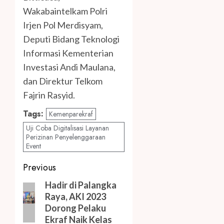
Wakabaintelkam Polri
Irjen Pol Merdisyam,
Deputi Bidang Teknologi
Informasi Kementerian
Investasi Andi Maulana,
dan Direktur Telkom
Fajrin Rasyid.
Tags:
Kemenparekraf
Uji Coba Digitalisasi Layanan
Perizinan Penyelenggaraan
Event
Post
Previous
navigation
Previous
Hadir di Palangka
Raya, AKI 2023
post:
Dorong Pelaku
Ekraf Naik Kelas