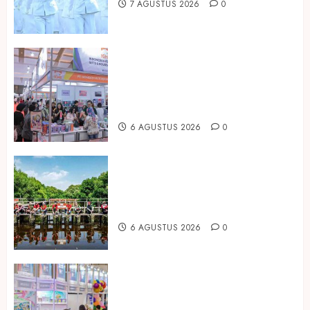
7 AGUSTUS 2026
0
Kembali Hadir di Jakarta, IGHE
2026 Jadi Gerbang Inovasi dan
Peluang Bisnis Industri Gifts dan
Housewares Asia Tenggara
6 AGUSTUS 2026
0
Peringati Hari Mangrove Sedunia,
Prudential Indonesia Tanam 5.500
Mangrove
6 AGUSTUS 2026
0
Temukan Ribuan Mainan dan
Produk Bayi dari Seluruh Dunia di