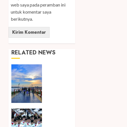
web saya pada peramban ini
untuk komentar saya
berikutnya.
RELATED NEWS
Ini Lima
Tren
Perjalanan
yang
Membentuk
Industri
Wisata
di Paruh
Songkok
Kedua
BHS dan
2026
Atlas