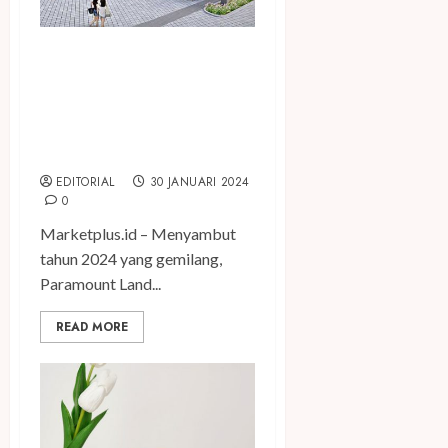
Hadirkan Area Komersial
Berkonsep Shopping
Arcade, Paramount Land
Persembahkan ‘The Hudson’
@ Manhattan District
EDITORIAL
30 JANUARI 2024
0
Marketplus.id – Menyambut
tahun 2024 yang gemilang,
Paramount Land...
READ MORE