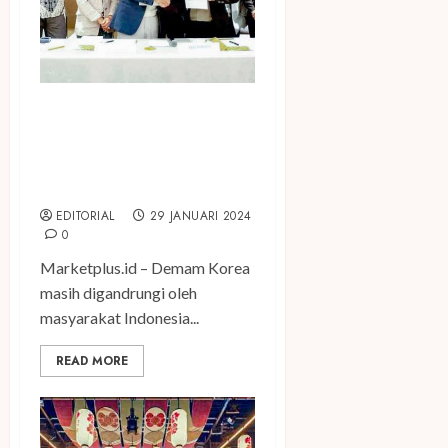
Gandeng Masterpiece ,
Perusahaan Korea Ini
Bangun Koin Norebang
Creativity Zone di Tanah Air
EDITORIAL
29 JANUARI 2024
0
Marketplus.id – Demam Korea
masih digandrungi oleh
masyarakat Indonesia...
READ MORE