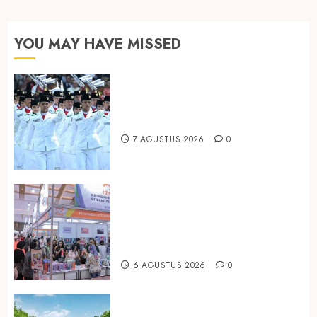
pos
YOU MAY HAVE MISSED
Songkok BHS dan Atlas Kembali
Hadirkan Edisi Paskibraka
7 AGUSTUS 2026
0
Kembali Hadir di Jakarta, IGHE
2026 Jadi Gerbang Inovasi dan
Peluang Bisnis Industri Gifts dan
Housewares Asia Tenggara
6 AGUSTUS 2026
0