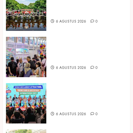
Peringati Hari Mangrove Sedunia,
Prudential Indonesia Tanam 5.500
Mangrove
6 AGUSTUS 2026
0
Temukan Ribuan Mainan dan
Produk Bayi dari Seluruh Dunia di
IBTE 2026
6 AGUSTUS 2026
0
Dorong Investasi Taman Rekreasi
dan Pariwisata Berkualitas, Fun
Asia Expo 2026 Resmi Digelar
6 AGUSTUS 2026
0