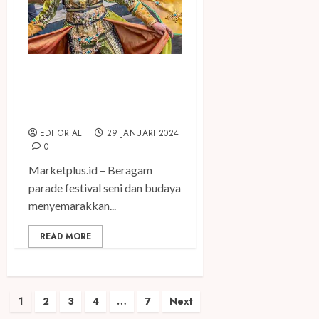
Parade Festival Seni dan
Budaya Tandai Peluncuran
KEN 2024
EDITORIAL
29 JANUARI 2024
0
Marketplus.id – Beragam
parade festival seni dan budaya
menyemarakkan...
READ MORE
Paginasi
1
2
3
4
…
7
Next