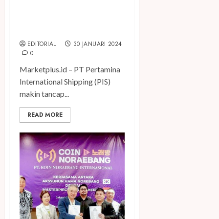
Mantap Gaet Pasar Asia
Pacific, PIS Perluas Kantor di
Singapura
EDITORIAL
30 JANUARI 2024
0
Marketplus.id – PT Pertamina
International Shipping (PIS)
makin tancap...
READ MORE