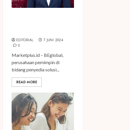
Syed Kabir Ditunjuk Sebagai
Country Head BEglobal
Indonesia
EDITORIAL
7 JUNI 2024
0
Marketplus.id – BEglobal,
perusahaan pemimpin di
bidang penyedia solusi...
READ MORE