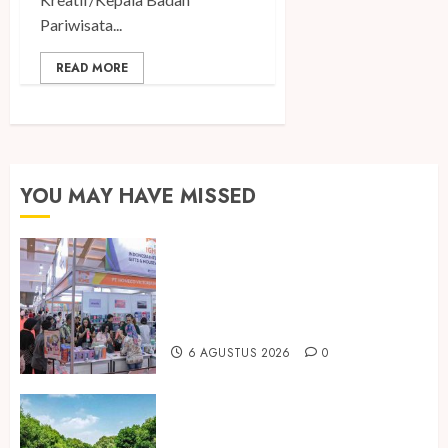
Pariwisata...
READ MORE
YOU MAY HAVE MISSED
Kembali Hadir di Jakarta, IGHE
2026 Jadi Gerbang Inovasi dan
Peluang Bisnis Industri Gifts dan
Housewares Asia Tenggara
6 AGUSTUS 2026
0
Peringati Hari Mangrove Sedunia,