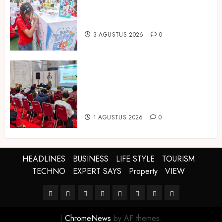
Full Cream Fresh Milk Tanpa
Tambahan Sukrosa
3 AGUSTUS 2026
0
Hadir di Inagritech 2026, Pupuk
Hayati Dinosaurus Tawarkan
Solusi Pembenah Tanah Berbasis
Bio-Teknologi
1 AGUSTUS 2026
0
HEADLINES
BUSINESS
LIFE STYLE
TOURISM
TECHNO
EXPERT SAYS
Property
VIEW
HEADLINES
BUSINESS
LIFE
TOURISM
TECHNO
EXPERT
Property
VIEW
STYLE
SAYS
|
ChromeNews
by AF themes.