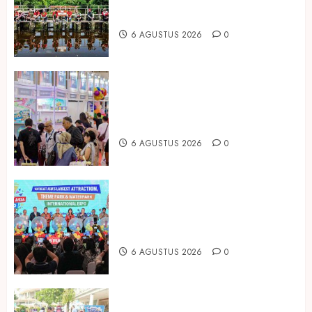
Prudential Indonesia Tanam 5.500
Mangrove
6 AGUSTUS 2026
0
Temukan Ribuan Mainan dan
Produk Bayi dari Seluruh Dunia di
IBTE 2026
6 AGUSTUS 2026
0
Dorong Investasi Taman Rekreasi
dan Pariwisata Berkualitas, Fun
Asia Expo 2026 Resmi Digelar
6 AGUSTUS 2026
0
Susu Tango Kido Luncurkan Susu