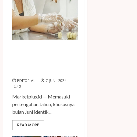
ARTOTEL Yogyakarta
Meriahkan Musim Liburan
Sekolah dengan Promo
Menginap “Have A Nice Clay”
EDITORIAL
7 JUNI 2024
0
Marketplus.id — Memasuki
pertengahan tahun, khususnya
bulan Juni identik...
READ MORE